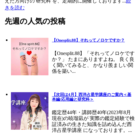
えた方向けの 研究科 を、定期的に開催しております...
続
きを読む
先週の人気の投稿
【Onesplit.88】それってノロケですか？
【Onesplit.88】「それってノロケです
か？」 たまにありますよね。 良く良
く聞いてみると、 かなり羨ましい関
係を築い...
【次回は4月】西洋占星学講座のご案内＜基
本編/応用編と研究科＞
鑑定歴44年・講師歴40年(2023年8月
現在)の暁瑠凪が 実際の鑑定経験で検
証済みの生きた知識を詰め込んだ西
洋占星学講座 になっております。...