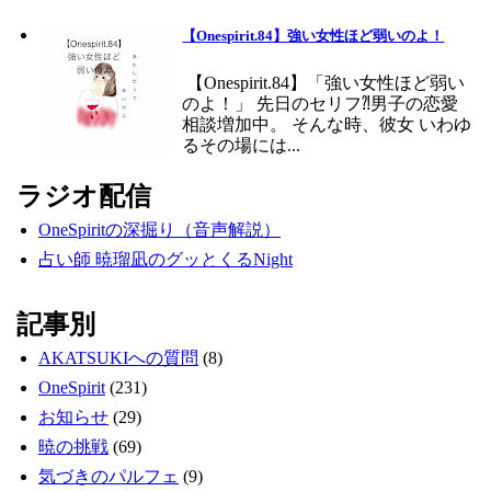
【Onespirit.84】強い女性ほど弱いのよ！
【Onespirit.84】「強い女性ほど弱い
のよ！」 先日のセリフ⁈男子の恋愛
相談増加中。 そんな時、彼女 いわゆ
るその場には...
ラジオ配信
OneSpiritの深掘り（音声解説）
占い師 暁瑠凪のグッとくるNight
記事別
AKATSUKIへの質問
(8)
OneSpirit
(231)
お知らせ
(29)
暁の挑戦
(69)
気づきのパルフェ
(9)