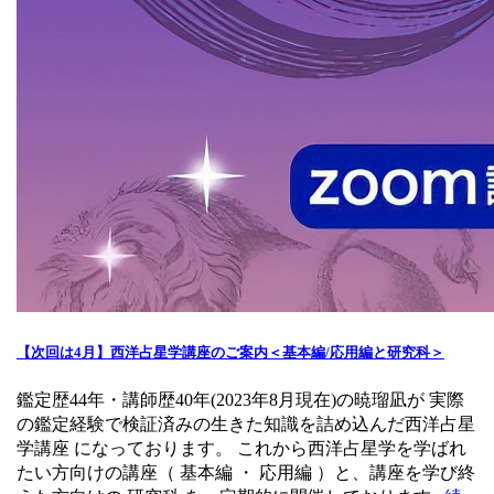
【次回は4月】西洋占星学講座のご案内＜基本編/応用編と研究科＞
鑑定歴44年・講師歴40年(2023年8月現在)の暁瑠凪が 実際
の鑑定経験で検証済みの生きた知識を詰め込んだ西洋占星
学講座 になっております。 これから西洋占星学を学ばれ
たい方向けの講座（ 基本編 ・ 応用編 ）と、講座を学び終