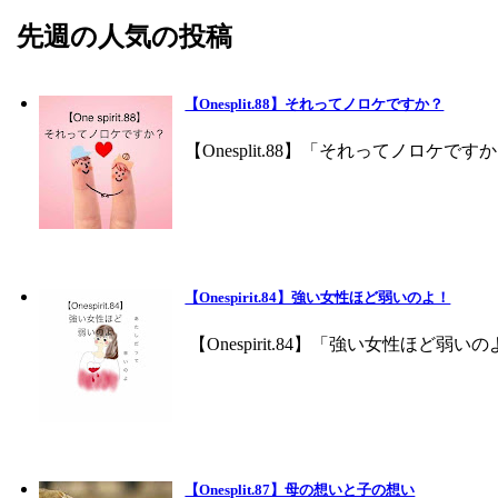
先週の人気の投稿
【Onesplit.88】それってノロケですか？
【Onesplit.88】「それってノロケ
【Onespirit.84】強い女性ほど弱いのよ！
【Onespirit.84】「強い女性ほど
【Onesplit.87】母の想いと子の想い