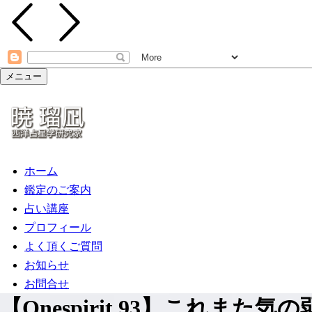
メニュー
ホーム
鑑定のご案内
占い講座
プロフィール
よく頂くご質問
お知らせ
お問合せ
【Onespirit.93】これまた気