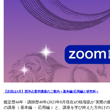
【次回は4月】西洋占星学講座のご案内＜基本編/応用編と研究科＞
鑑定歴44年・講師歴40年(2023年8月現在)の暁瑠凪が
の講座（ 基本編 ・ 応用編 ）と、講座を学び終えた方向けの 