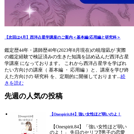
【次回は4月】西洋占星学講座のご案内＜基本編/応用編と研究科＞
鑑定歴44年・講師歴40年(2023年8月現在)の暁瑠凪が 実際
の鑑定経験で検証済みの生きた知識を詰め込んだ西洋占星
学講座 になっております。 これから西洋占星学を学ばれ
たい方向けの講座（ 基本編 ・ 応用編 ）と、講座を学び終
えた方向けの 研究科 を、定期的に開催しております...
続
きを読む
先週の人気の投稿
【Onespirit.84】強い女性ほど弱いのよ！
【Onespirit.84】「強い女性ほど弱い
のよ！」 先日のセリフ⁈男子の恋愛