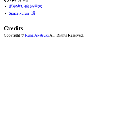
原宿占い館 塔里木
Space kururi -環-
Credits
Copyright ©
Runa Akatsuki
All Rights Reserved.