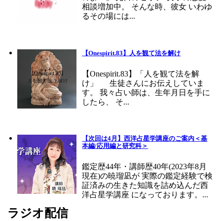
相談増加中。 そんな時、彼女 いわゆ
るその場には...
【Onespirit.83】人を観て法を解け
【Onespirit.83】「人を観て法を解
け」 生徒さんにお伝えしていま
す。 我々占い師は、生年月日を手に
したら、 そ...
【次回は4月】西洋占星学講座のご案内＜基
本編/応用編と研究科＞
鑑定歴44年・講師歴40年(2023年8月
現在)の暁瑠凪が 実際の鑑定経験で検
証済みの生きた知識を詰め込んだ西
洋占星学講座 になっております。...
ラジオ配信