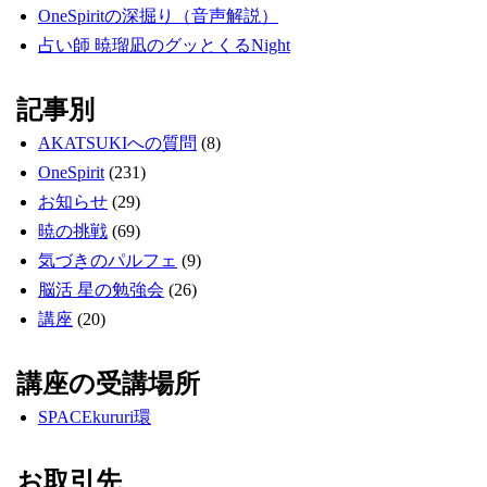
OneSpiritの深掘り（音声解説）
占い師 暁瑠凪のグッとくるNight
記事別
AKATSUKIへの質問
(8)
OneSpirit
(231)
お知らせ
(29)
暁の挑戦
(69)
気づきのパルフェ
(9)
脳活 星の勉強会
(26)
講座
(20)
講座の受講場所
SPACEkururi環
お取引先