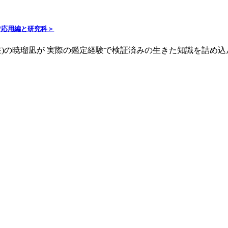
/応用編と研究科＞
月現在)の暁瑠凪が 実際の鑑定経験で検証済みの生きた知識を詰め込