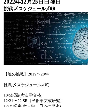
2022年12月25日日曜日
挑戦 〆スケジュール〆⑼
【暁の挑戦】
2019
〜
20
年
挑戦
〆スケジュール〆⑼
10/5
試験
(
考古学合格
)
12/21
〜
22 SR
（民俗学文献研究）
12/25
認定
(
考古学・日本の歴史
)