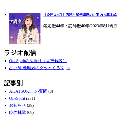
【次回は4月】西洋占星学講座のご案内＜基本編
鑑定歴44年・講師歴40年(2023年8
ラジオ配信
OneSpiritの深掘り（音声解説）
占い師 暁瑠凪のグッとくるNight
記事別
AKATSUKIへの質問
(8)
OneSpirit
(231)
お知らせ
(29)
暁の挑戦
(69)