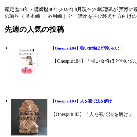
鑑定歴44年・講師歴40年(2023年8月現在)の暁瑠凪が
の講座（ 基本編 ・ 応用編 ）と、講座を学び終えた方向けの 
先週の人気の投稿
【Onespirit.84】強い女性ほど弱いのよ！
【Onespirit.84】「強い女性ほど
【Onespirit.83】人を観て法を解け
【Onespirit.83】「人を観て法を