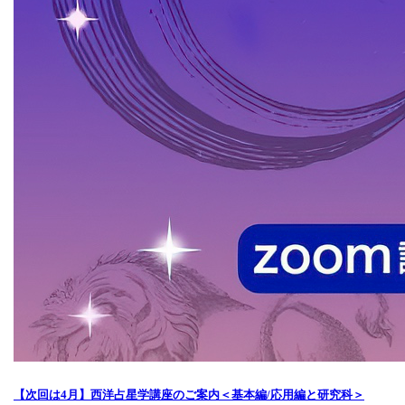
【次回は4月】西洋占星学講座のご案内＜基本編/応用編と研究科＞