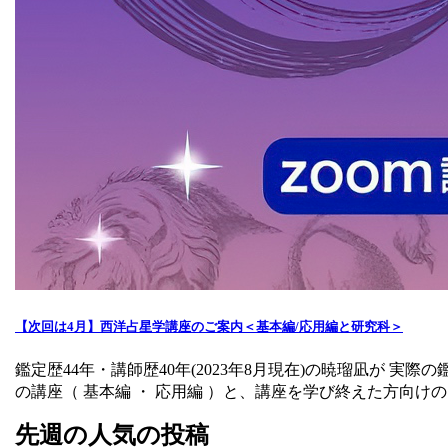
【次回は4月】西洋占星学講座のご案内＜基本編/応用編と研究科＞
鑑定歴44年・講師歴40年(2023年8月現在)の暁瑠凪が
の講座（ 基本編 ・ 応用編 ）と、講座を学び終えた方向けの 
先週の人気の投稿