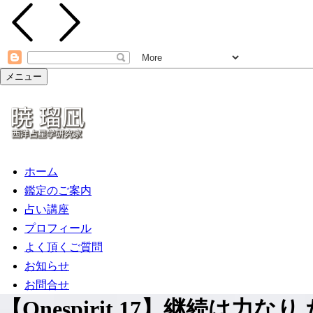
メニュー
ホーム
鑑定のご案内
占い講座
プロフィール
よく頂くご質問
お知らせ
お問合せ
【Onespirit.17】継続は力なり