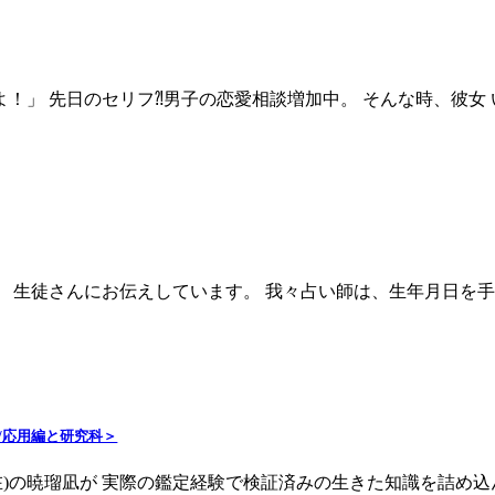
弱いのよ！」 先日のセリフ⁈男子の恋愛相談増加中。 そんな時、彼女 
解け」 生徒さんにお伝えしています。 我々占い師は、生年月日を手に
/応用編と研究科＞
月現在)の暁瑠凪が 実際の鑑定経験で検証済みの生きた知識を詰め込