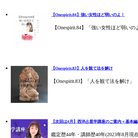
【Onespirit.84】強い女性ほど弱いのよ！
【Onespirit.84】「強い女性ほど
【Onespirit.83】人を観て法を解け
【Onespirit.83】「人を観て法を
【次回は4月】西洋占星学講座のご案内＜基本編
鑑定歴44年・講師歴40年(2023年8