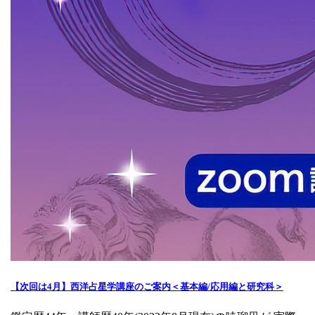
【次回は4月】西洋占星学講座のご案内＜基本編/応用編と研究科＞