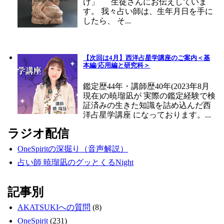
け」 生徒さんにお伝えしていま
す。 我々占い師は、生年月日を手に
したら、 そ...
【次回は4月】西洋占星学講座のご案内＜基
本編/応用編と研究科＞
鑑定歴44年・講師歴40年(2023年8月
現在)の暁瑠凪が 実際の鑑定経験で検
証済みの生きた知識を詰め込んだ西
洋占星学講座 になっております。...
ラジオ配信
OneSpiritの深掘り（音声解説）
占い師 暁瑠凪のグッとくるNight
記事別
AKATSUKIへの質問
(8)
OneSpirit
(231)