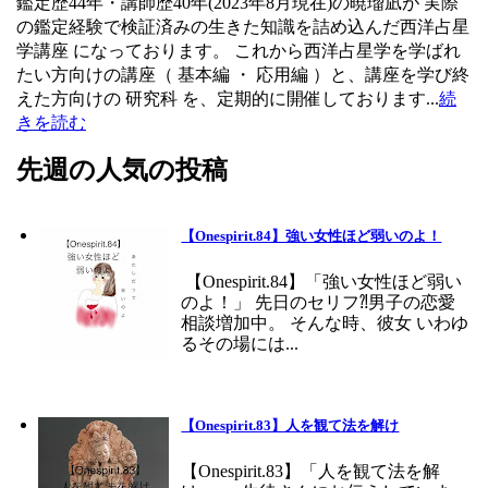
鑑定歴44年・講師歴40年(2023年8月現在)の暁瑠凪が 実際
の鑑定経験で検証済みの生きた知識を詰め込んだ西洋占星
学講座 になっております。 これから西洋占星学を学ばれ
たい方向けの講座（ 基本編 ・ 応用編 ）と、講座を学び終
えた方向けの 研究科 を、定期的に開催しております...
続
きを読む
先週の人気の投稿
【Onespirit.84】強い女性ほど弱いのよ！
【Onespirit.84】「強い女性ほど弱い
のよ！」 先日のセリフ⁈男子の恋愛
相談増加中。 そんな時、彼女 いわゆ
るその場には...
【Onespirit.83】人を観て法を解け
【Onespirit.83】「人を観て法を解