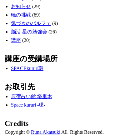
お知らせ
(29)
暁の挑戦
(69)
気づきのパルフェ
(9)
脳活 星の勉強会
(26)
講座
(20)
講座の受講場所
SPACEkururi環
お取引先
原宿占い館 塔里木
Space kururi -環-
Credits
Copyright ©
Runa Akatsuki
All Rights Reserved.