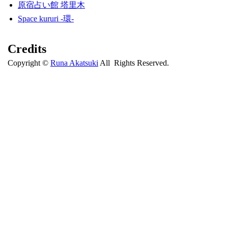
原宿占い館 塔里木
Space kururi -環-
Credits
Copyright ©
Runa Akatsuki
All Rights Reserved.