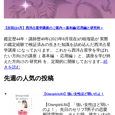
【次回は4月】西洋占星学講座のご案内＜基本編/応用編と研究科＞
鑑定歴44年・講師歴40年(2023年8月現在)の暁瑠凪が 実際
の鑑定経験で検証済みの生きた知識を詰め込んだ西洋占星
学講座 になっております。 これから西洋占星学を学ばれ
たい方向けの講座（ 基本編 ・ 応用編 ）と、講座を学び終
えた方向けの 研究科 を、定期的に開催しております...
続
きを読む
先週の人気の投稿
【Onespirit.84】強い女性ほど弱いのよ！
【Onespirit.84】「強い女性ほど弱い
のよ！」 先日のセリフ⁈男子の恋愛
相談増加中。 そんな時、彼女 いわゆ