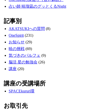
占い師 暁瑠凪のグッとくるNight
記事別
AKATSUKIへの質問
(8)
OneSpirit
(231)
お知らせ
(29)
暁の挑戦
(69)
気づきのパルフェ
(9)
脳活 星の勉強会
(26)
講座
(20)
講座の受講場所
SPACEkururi環
お取引先