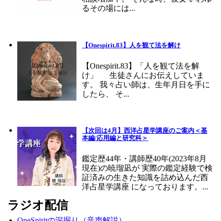
るその場には...
【Onespirit.83】人を観て法を解け
【Onespirit.83】「人を観て法を解
け」 生徒さんにお伝えしていま
す。 我々占い師は、生年月日を手に
したら、 そ...
【次回は4月】西洋占星学講座のご案内＜基
本編/応用編と研究科＞
鑑定歴44年・講師歴40年(2023年8月
現在)の暁瑠凪が 実際の鑑定経験で検
証済みの生きた知識を詰め込んだ西
洋占星学講座 になっております。...
ラジオ配信
OneSpiritの深掘り（音声解説）