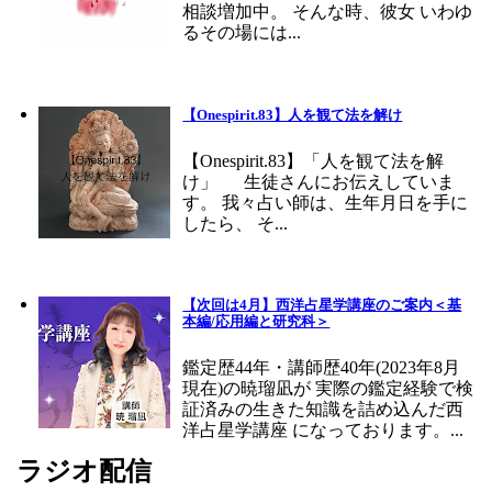
相談増加中。 そんな時、彼女 いわゆ
るその場には...
【Onespirit.83】人を観て法を解け
【Onespirit.83】「人を観て法を解
け」 生徒さんにお伝えしていま
す。 我々占い師は、生年月日を手に
したら、 そ...
【次回は4月】西洋占星学講座のご案内＜基
本編/応用編と研究科＞
鑑定歴44年・講師歴40年(2023年8月
現在)の暁瑠凪が 実際の鑑定経験で検
証済みの生きた知識を詰め込んだ西
洋占星学講座 になっております。...
ラジオ配信