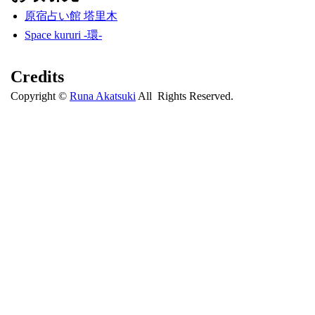
原宿占い館 塔里木
Space kururi -環-
Credits
Copyright ©
Runa Akatsuki
All Rights Reserved.