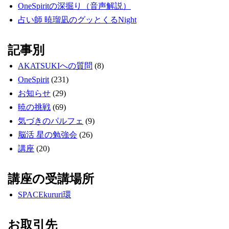
OneSpiritの深掘り（音声解説）
占い師 暁瑠凪のグッとくるNight
記事別
AKATSUKIへの質問
(8)
OneSpirit
(231)
お知らせ
(29)
暁の挑戦
(69)
気づきのパルフェ
(9)
脳活 星の勉強会
(26)
講座
(20)
講座の受講場所
SPACEkururi環
お取引先