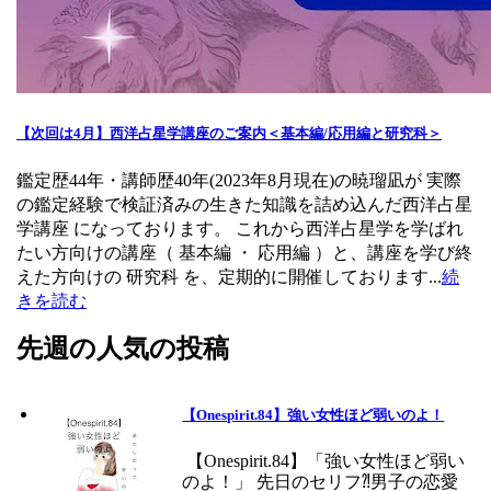
【次回は4月】西洋占星学講座のご案内＜基本編/応用編と研究科＞
鑑定歴44年・講師歴40年(2023年8月現在)の暁瑠凪が 実際
の鑑定経験で検証済みの生きた知識を詰め込んだ西洋占星
学講座 になっております。 これから西洋占星学を学ばれ
たい方向けの講座（ 基本編 ・ 応用編 ）と、講座を学び終
えた方向けの 研究科 を、定期的に開催しております...
続
きを読む
先週の人気の投稿
【Onespirit.84】強い女性ほど弱いのよ！
【Onespirit.84】「強い女性ほど弱い
のよ！」 先日のセリフ⁈男子の恋愛