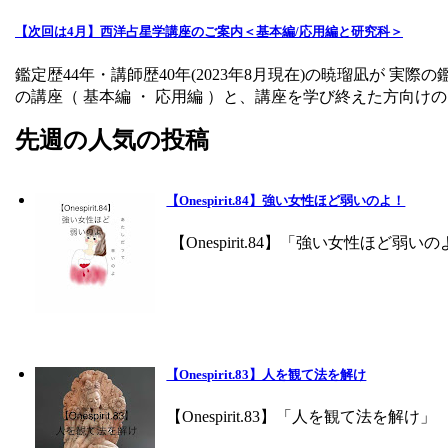
【次回は4月】西洋占星学講座のご案内＜基本編/応用編と研究科＞
鑑定歴44年・講師歴40年(2023年8月現在)の暁瑠凪が
の講座（ 基本編 ・ 応用編 ）と、講座を学び終えた方向けの 
先週の人気の投稿
【Onespirit.84】強い女性ほど弱いのよ！
【Onespirit.84】「強い女性ほど
【Onespirit.83】人を観て法を解け
【Onespirit.83】「人を観て法を