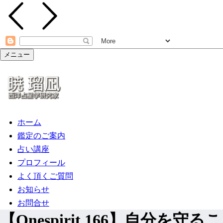
メニュー
ホーム
鑑定のご案内
占い講座
プロフィール
よく頂くご質問
お知らせ
お問合せ
【Onespirit.166】自分を守る