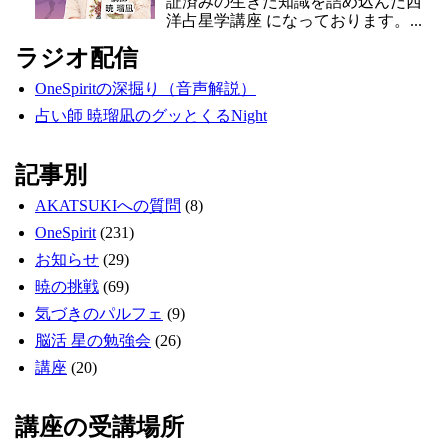
証済みの生きた知識を詰め込んだ西
洋占星学講座 になっております。...
ラジオ配信
OneSpiritの深掘り（音声解説）
占い師 暁瑠凪のグッとくるNight
記事別
AKATSUKIへの質問
(8)
OneSpirit
(231)
お知らせ
(29)
暁の挑戦
(69)
気づきのパルフェ
(9)
脳活 星の勉強会
(26)
講座
(20)
講座の受講場所