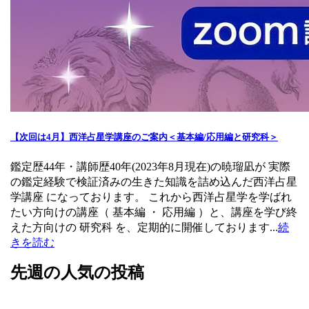
【次回は4月】西洋占星学講座のご案内＜基本編/応用編と研究科＞
鑑定歴44年・講師歴40年(2023年8月現在)の暁瑠凪が 実際
の鑑定経験で検証済みの生きた知識を詰め込んだ西洋占星
学講座 になっております。 これから西洋占星学を学ばれ
たい方向けの講座（ 基本編 ・ 応用編 ）と、講座を学び終
えた方向けの 研究科 を、定期的に開催しております...
続
きを読む
先週の人気の投稿