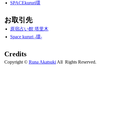
SPACEkururi環
お取引先
原宿占い館 塔里木
Space kururi -環-
Credits
Copyright ©
Runa Akatsuki
All Rights Reserved.