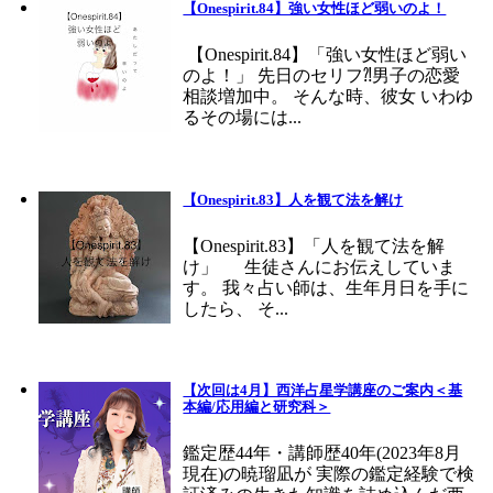
【Onespirit.84】強い女性ほど弱いのよ！
【Onespirit.84】「強い女性ほど弱い
のよ！」 先日のセリフ⁈男子の恋愛
相談増加中。 そんな時、彼女 いわゆ
るその場には...
【Onespirit.83】人を観て法を解け
【Onespirit.83】「人を観て法を解
け」 生徒さんにお伝えしていま
す。 我々占い師は、生年月日を手に
したら、 そ...
【次回は4月】西洋占星学講座のご案内＜基
本編/応用編と研究科＞
鑑定歴44年・講師歴40年(2023年8月
現在)の暁瑠凪が 実際の鑑定経験で検