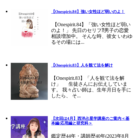
【Onespirit.84】強い女性ほど弱いのよ！
【Onespirit.84】「強い女性ほど弱い
のよ！」 先日のセリフ⁈男子の恋愛
相談増加中。 そんな時、彼女 いわゆ
るその場には...
【Onespirit.83】人を観て法を解け
【Onespirit.83】「人を観て法を解
け」 生徒さんにお伝えしていま
す。 我々占い師は、生年月日を手に
したら、 そ...
【次回は4月】西洋占星学講座のご案内＜基
本編/応用編と研究科＞
鑑定歴44年・講師歴40年(2023年8月