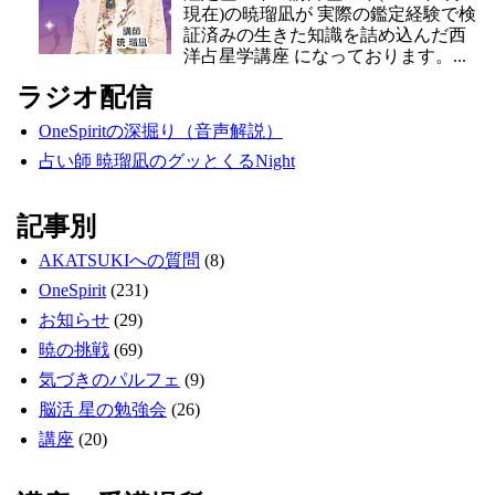
現在)の暁瑠凪が 実際の鑑定経験で検
証済みの生きた知識を詰め込んだ西
洋占星学講座 になっております。...
ラジオ配信
OneSpiritの深掘り（音声解説）
占い師 暁瑠凪のグッとくるNight
記事別
AKATSUKIへの質問
(8)
OneSpirit
(231)
お知らせ
(29)
暁の挑戦
(69)
気づきのパルフェ
(9)
脳活 星の勉強会
(26)
講座
(20)