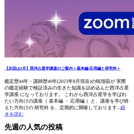
【次回は4月】西洋占星学講座のご案内＜基本編/応用編と研究科＞
鑑定歴44年・講師歴40年(2023年8月現在)の暁瑠凪が 実際
の鑑定経験で検証済みの生きた知識を詰め込んだ西洋占星
学講座 になっております。 これから西洋占星学を学ばれ
たい方向けの講座（ 基本編 ・ 応用編 ）と、講座を学び終
えた方向けの 研究科 を、定期的に開催しております...
続
きを読む
先週の人気の投稿